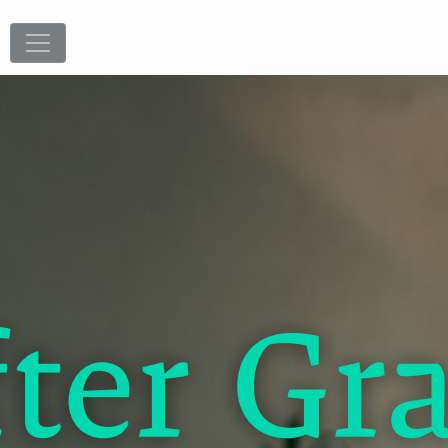
T
32
/
32